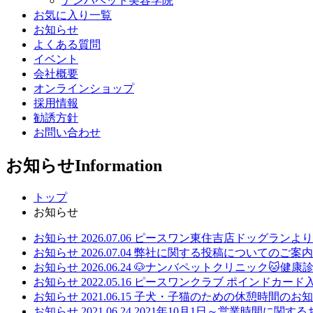
ナンバペット美容学院
お気に入り一覧
お知らせ
よくある質問
イベント
会社概要
オンラインショップ
採用情報
勧誘方針
お問い合わせ
お知らせ
Information
トップ
お知らせ
お知らせ
2026.07.06
ピースワン東住吉店ドッグランより
お知らせ
2026.07.04
弊社に関する投稿についてのご案内
お知らせ
2026.06.24
🐶ナンバペットクリニック🐱健康
お知らせ
2022.05.16
ピースワンクラブ ポインドカード
お知らせ
2021.06.15
子犬・子猫のための休憩時間のお知
お知らせ
2021.06.24
2021年10月1日～営業時間に関す