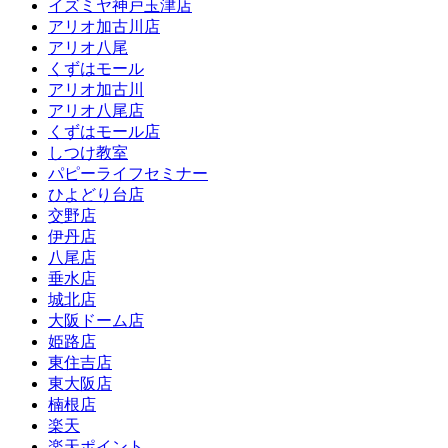
イズミヤ神戸玉津店
アリオ加古川店
アリオ八尾
くずはモール
アリオ加古川
アリオ八尾店
くずはモール店
しつけ教室
パピーライフセミナー
ひよどり台店
交野店
伊丹店
八尾店
垂水店
城北店
大阪ドーム店
姫路店
東住吉店
東大阪店
楠根店
楽天
楽天ポイント