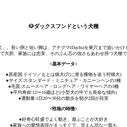
🐶ダックスフンドという犬種
」。長い胴と短い脚は、アナグマ(Dachs)を巣穴まで追いか
で大胆、家族には忠実、そのぶん芯の強さもあわせ持つ犬種で
<基本データ>
●原産国:ドイツ／もとは猟犬(穴に潜る獲物を追う狩猟犬)
●サイズ:スタンダード・ミニチュア・カニーンヘンの3種
●毛質:スムースヘア・ロングヘア・ワイヤーヘアの3種
●平均寿命:12〜16歳ほど(小型犬の中でも長命な傾向)
●運動量:1日20〜30分の散歩を朝夕2回が目安
<性格の特徴>
●好奇心旺盛でよく動き、遊ぶことが大好き
●家族への愛情表現がまっすぐで、甘えん坊な一面も