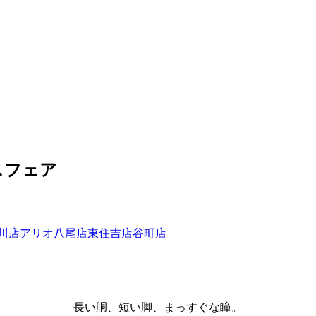
スフェア
川店
アリオ八尾店
東住吉店
谷町店
長い胴、短い脚、まっすぐな瞳。