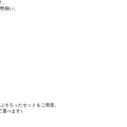
す。
勢揃い。
ぶそろったセットをご用意。
て選べます♪