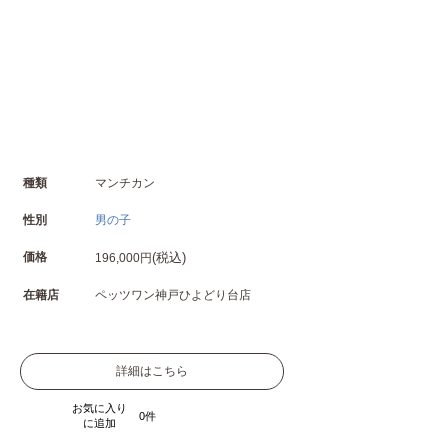
種類
マンチカン
性別
男の子
価格
(税込)
196,000円
在籍店
ペッツワン神戸ひよどり台店
詳細はこちら
お気に入り
0
に追加