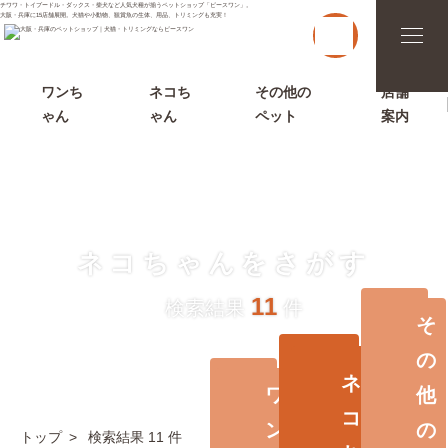
チワワ・トイプードル・ダックス・柴犬など人気犬種が揃うペットショップ「ピースワン」。
大阪・兵庫に15店舗展開。犬猫や小動物、観賞魚の生体、用品、トリミングも充実！
t
o
g
g
l
ワンち
ネコち
その他の
店舗
e
ゃん
ゃん
ペット
案内
n
a
v
i
g
a
t
i
o
ネコちゃんをさがす
n
11
検索結果
件
そ
の
ネ
ワ
他
コ
ン
の
トップ
検索結果 11 件