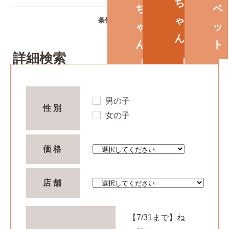
ち
ち
ペ
ゃ
条件で探す
ゃ
ッ
ん
ん
ト
詳細検索
男の子
性別
女の子
価格
店舗
【7/31まで】ね