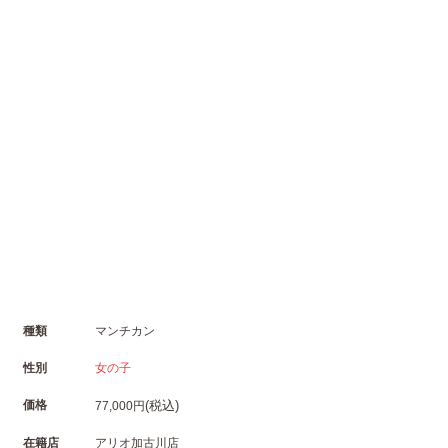
種類
マンチカン
性別
女の子
価格
(税込)
77,000円
在籍店
アリオ加古川店