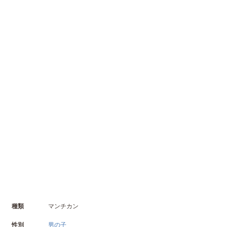
種類
マンチカン
性別
男の子