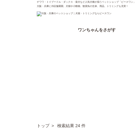
チワワ・トイプードル・ダックス・柴犬など人気犬種が揃うペットショップ「ピースワン
大阪・兵庫に15店舗展開。犬猫や小動物、観賞魚の生体、用品、トリミングも充実！
ワンちゃん
をさがす
トップ
検索結果 24 件