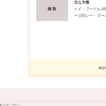
主な犬種
種類
トイ・プードル (49
ー (10)
シー・ズー (
商談