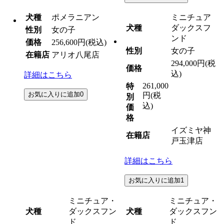
犬種
ポメラニアン
ミニチュア
犬種
ダックスフ
性別
女の子
ンド
価格
256,600円
(税込)
性別
女の子
在籍店
アリオ八尾店
294,000円
(税
価格
込)
詳細はこちら
261,000
特
お気に入りに追加
0
円
(税
別
込)
価
格
イズミヤ神
在籍店
戸玉津店
詳細はこちら
お気に入りに追加
1
ミニチュア・
ミニチュア・
犬種
ダックスフン
犬種
ダックスフン
ド
ド