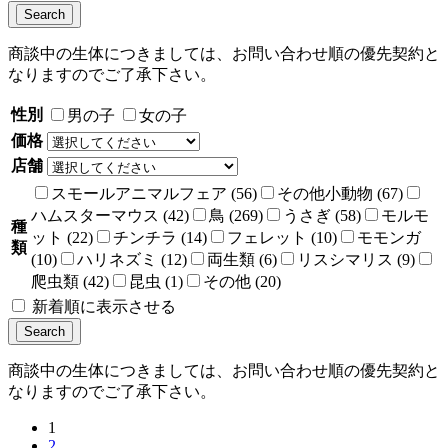
商談中の生体につきましては、お問い合わせ順の優先契約と
なりますのでご了承下さい。
性別
男の子
女の子
価格
店舗
スモールアニマルフェア (56)
その他小動物 (67)
ハムスターマウス (42)
鳥 (269)
うさぎ (58)
モルモ
種
ット (22)
チンチラ (14)
フェレット (10)
モモンガ
類
(10)
ハリネズミ (12)
両生類 (6)
リスシマリス (9)
爬虫類 (42)
昆虫 (1)
その他 (20)
新着順に表示させる
商談中の生体につきましては、お問い合わせ順の優先契約と
なりますのでご了承下さい。
1
2