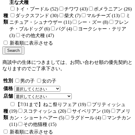
主な犬種
トイ・プードル (52)
チワワ (43)
ポメラニアン (26)
種
ダックスフンド (30)
柴犬 (7)
マルチーズ (13)
ミ
類
ニチュア・シュナウザー (11)
シー・ズー (8)
フレン
チ・ブルドッグ (6)
パグ (4)
ヨークシャー・テリア
(3)
その他犬種 (47)
新着順に表示させる
商談中の生体につきましては、お問い合わせ順の優先契約と
なりますのでご了承下さい。
性別
男の子
女の子
価格
店舗
【7/31まで】ねこ祭りフェア (19)
ブリティッシュ
種
(19)
スコティッシュ (20)
サイベリアン (10)
アメリ
類
カン・ショートヘアー (5)
ラグドール (4)
マンチカン
(11)
その他猫種 (15)
新着順に表示させる