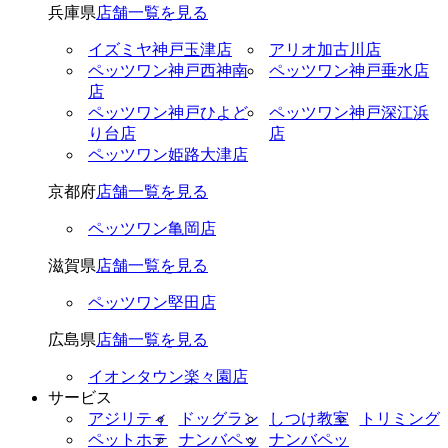
兵庫県
店舗一覧を見る
イズミヤ神戸玉津店
アリオ加古川店
ペッツワン神戸西神南
ペッツワン神戸垂水店
店
ペッツワン神戸ひよど
ペッツワン神戸深江浜
り台店
店
ペッツワン姫路大津店
京都府
店舗一覧を見る
ペッツワン亀岡店
滋賀県
店舗一覧を見る
ペッツワン堅田店
広島県
店舗一覧を見る
イオンタウン楽々園店
サービス
アジリティ
ドッグラン
しつけ教室
トリミング
ペットホテ
ナンバペッ
ナンバペッ