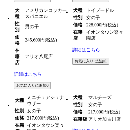
犬
アメリカンコッカー
犬種
トイプードル
種
スパニエル
性別
女の子
性
価格
228,000円
(税込)
男の子
別
在籍
イオンタウン楽々
価
店
園店
245,600円
(税込)
格
詳細はこちら
在
籍
アリオ八尾店
お気に入りに追加
1
店
詳細はこちら
お気に入りに追加
0
ミニチュアシュナ
犬種
マルチーズ
犬種
ウザー
性別
女の子
性別
女の子
価格
217,000円
(税込)
価格
217,000円
(税込)
在籍店
アリオ加古川店
在籍
イオンタウン楽々