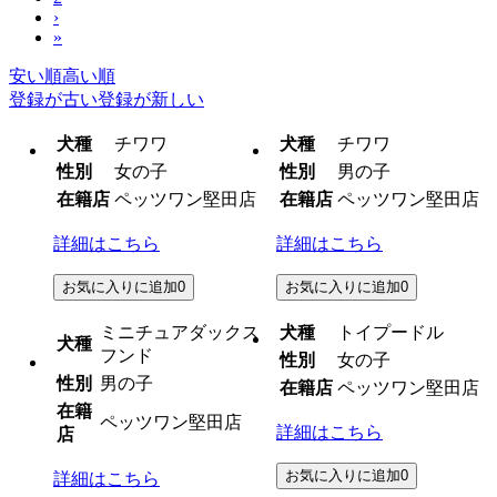
›
»
安い順
高い順
登録が古い
登録が新しい
犬種
チワワ
犬種
チワワ
性別
女の子
性別
男の子
在籍店
ペッツワン堅田店
在籍店
ペッツワン堅田店
詳細はこちら
詳細はこちら
お気に入りに追加
0
お気に入りに追加
0
ミニチュアダックス
犬種
トイプードル
犬種
フンド
性別
女の子
性別
男の子
在籍店
ペッツワン堅田店
在籍
ペッツワン堅田店
詳細はこちら
店
お気に入りに追加
0
詳細はこちら