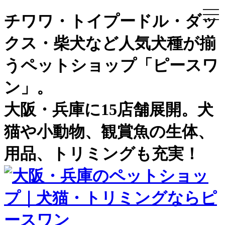
togg
チワワ・トイプードル・ダッ
navi
クス・柴犬など人気犬種が揃
うペットショップ「ピースワ
ン」。
大阪・兵庫に15店舗展開。犬
猫や小動物、観賞魚の生体、
用品、トリミングも充実！