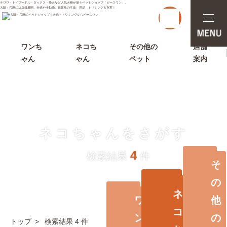
チワワ・トイプードル・ダックス・柴犬など人気犬種が揃うペットショップ「ピースワン」。
大阪・兵庫に15店舗展開。犬猫や小動物、観賞魚の生体、用品、トリミングも充実！
t
o
g
g
l
ワンち
ネコち
その他の
店舗
e
ゃん
ゃん
ペット
案内
n
a
v
i
g
a
t
i
o
ネコちゃんをさがす
n
4
検索結果
件
そ
の
ネ
ワ
他
コ
ン
の
トップ
検索結果 4 件