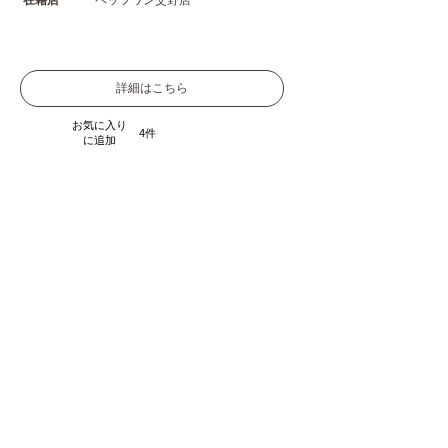
在籍店
ペッツワン交野店
詳細はこちら
お気に入り
4
に追加