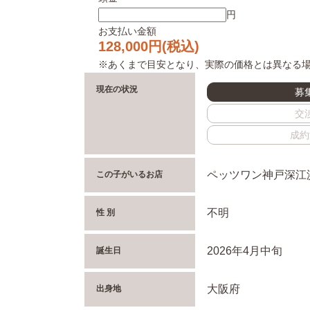
円
お支払い金額
128,000
円(税込)
※あくまで目安となり、実際の価格とは異なる
現在の状況
募
交
成約
ペッツワン神戸深江
この子がいるお店
不明
性 別
2026年4月中旬
誕生日
大阪府
出身地