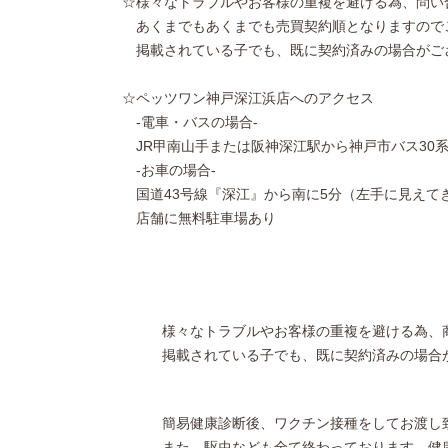
☆様々なトラブルやお客様の重複を避ける為、問い
あくまでもあくまでも売買契約順となりますので
掲載されている子でも、既に契約済みの場合がご
☆ペッツワン神戸深江浜店へのアクセス
-電車・バスの場合-
JR甲南山手または阪神深江駅から神戸市バス30
-お車の場合-
国道43号線『深江』から南に5分（左手に見えて
店舗に無料駐車場あり
様々なトラブルやお客様の重複を避ける為、
掲載されている子でも、既に契約済みの場合
簡易健康診断後、ワクチン接種をしてお渡し
また、駆虫なども全て終わっております。健