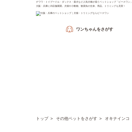
チワワ・トイプードル・ダックス・柴犬など人気犬種が揃うペットショップ「ピースワン
大阪・兵庫に15店舗展開。犬猫や小動物、観賞魚の生体、用品、トリミングも充実！
ワンちゃん
をさがす
トップ
その他ペットをさがす
オキナインコ