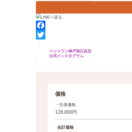
F
a
T
ペッツワン神戸深江浜店
c
w
公式インスタグラム
e
i
b
t
o
t
o
e
価格
k
r
・生体価格
128,000円
合計価格