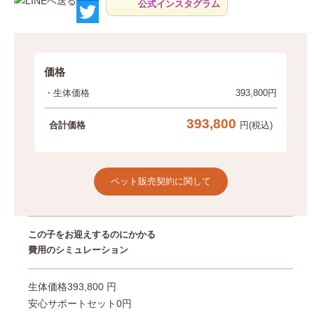
公式インスタグラム
F
a
T
c
w
価格
e
i
・生体価格
393,800円
b
t
393,800
o
t
合計価格
円(税込)
o
e
k
r
ペット販売契約に関して
この子をお迎えするのにかかる
費用のシミュレーション
生体価格
393,800 円
安心サポートセット
0円