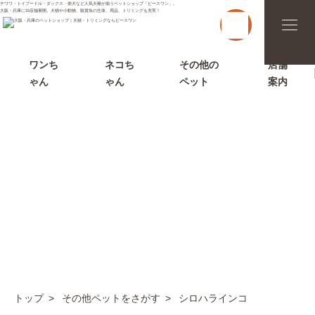
チワワ・トイプードル・ダックス・柴犬など人気犬種が揃うペットショップ「ピースワン」。
大阪・兵庫に15店舗展開。犬猫や小動物、観賞魚の生体、用品、トリミングも充実！
t
o
g
g
l
ワンち
ネコち
その他の
店舗
e
ゃん
ゃん
ペット
案内
n
a
v
i
g
a
t
i
o
n
その他ペットをさがす
トップ
その他ペットをさがす
シロハラインコ