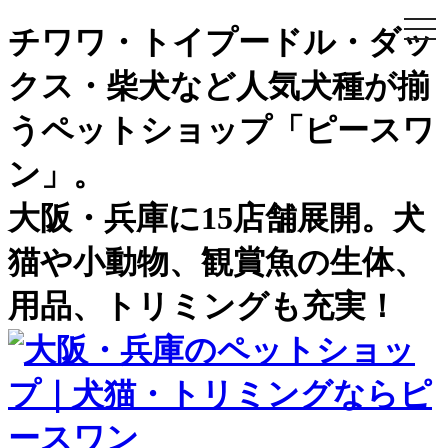
togg
チワワ・トイプードル・ダッ
navi
クス・柴犬など人気犬種が揃
うペットショップ「ピースワ
ン」。
大阪・兵庫に15店舗展開。犬
猫や小動物、観賞魚の生体、
用品、トリミングも充実！