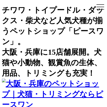
togg
チワワ・トイプードル・ダッ
navi
クス・柴犬など人気犬種が揃
うペットショップ「ピースワ
ン」。
大阪・兵庫に15店舗展開。犬
猫や小動物、観賞魚の生体、
用品、トリミングも充実！