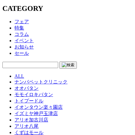
CATEGORY
フェア
特集
コラム
イベント
お知らせ
セール
ALL
ナンバペットクリニック
オオバタン
モモイロキバタン
トイプードル
イオンタウン楽々園店
イズミヤ神戸玉津店
アリオ加古川店
アリオ八尾
くずはモール