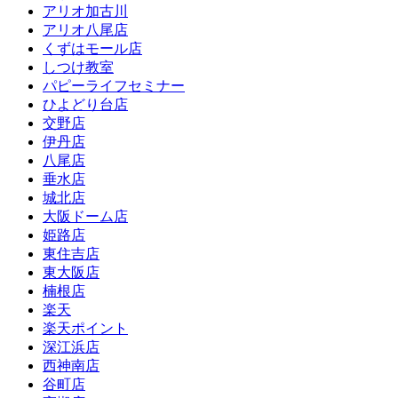
アリオ加古川
アリオ八尾店
くずはモール店
しつけ教室
パピーライフセミナー
ひよどり台店
交野店
伊丹店
八尾店
垂水店
城北店
大阪ドーム店
姫路店
東住吉店
東大阪店
楠根店
楽天
楽天ポイント
深江浜店
西神南店
谷町店