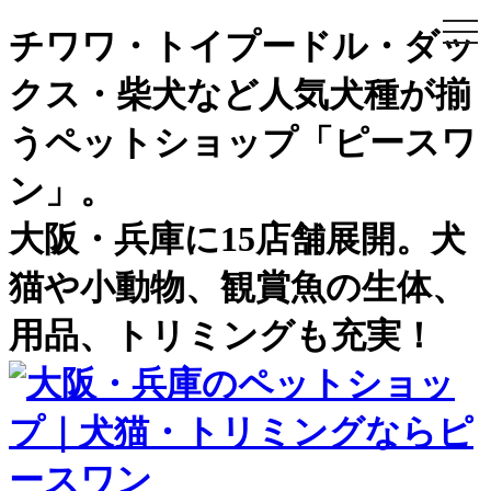
togg
チワワ・トイプードル・ダッ
navi
クス・柴犬など人気犬種が揃
うペットショップ「ピースワ
ン」。
大阪・兵庫に15店舗展開。犬
猫や小動物、観賞魚の生体、
用品、トリミングも充実！