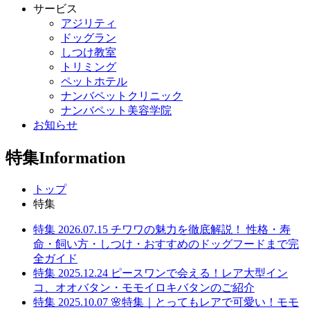
サービス
アジリティ
ドッグラン
しつけ教室
トリミング
ペットホテル
ナンバペットクリニック
ナンバペット美容学院
お知らせ
特集
Information
トップ
特集
特集
2026.07.15
チワワの魅力を徹底解説！ 性格・寿
命・飼い方・しつけ・おすすめのドッグフードまで完
全ガイド
特集
2025.12.24
ピースワンで会える！レア大型イン
コ、オオバタン・モモイロキバタンのご紹介
特集
2025.10.07
🌸特集｜とってもレアで可愛い！モモ