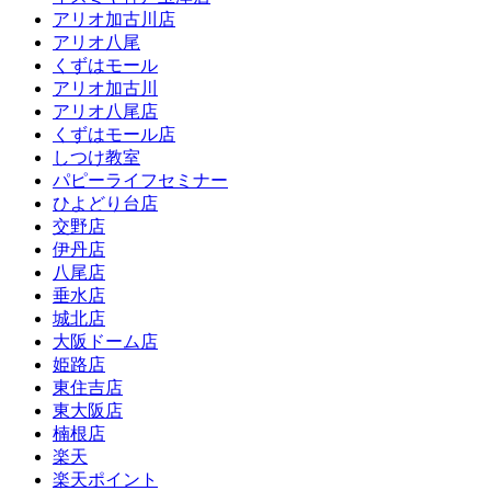
アリオ加古川店
アリオ八尾
くずはモール
アリオ加古川
アリオ八尾店
くずはモール店
しつけ教室
パピーライフセミナー
ひよどり台店
交野店
伊丹店
八尾店
垂水店
城北店
大阪ドーム店
姫路店
東住吉店
東大阪店
楠根店
楽天
楽天ポイント