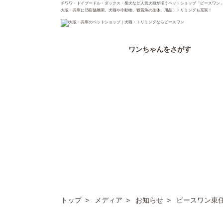
チワワ・トイプードル・ダックス・柴犬など人気犬種が揃うペットショップ「ピースワン
大阪・兵庫に15店舗展開。犬猫や小動物、観賞魚の生体、用品、トリミングも充実！
ワンちゃん
をさがす
トップ
メディア
お知らせ
ピースワン東