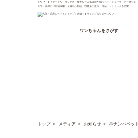
チワワ・トイプードル・ダックス・柴犬など人気犬種が揃うペットショップ「ピースワン
大阪・兵庫に15店舗展開。犬猫や小動物、観賞魚の生体、用品、トリミングも充実！
ワンちゃん
をさがす
トップ
メディア
お知らせ
🐶ナンバペッ