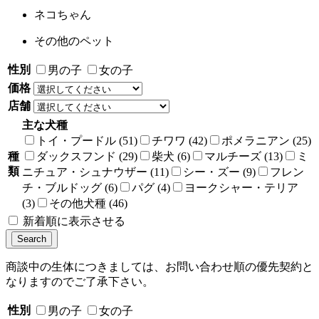
ネコちゃん
その他のペット
性別
男の子
女の子
価格
店舗
主な犬種
トイ・プードル (51)
チワワ (42)
ポメラニアン (25)
種
ダックスフンド (29)
柴犬 (6)
マルチーズ (13)
ミ
類
ニチュア・シュナウザー (11)
シー・ズー (9)
フレン
チ・ブルドッグ (6)
パグ (4)
ヨークシャー・テリア
(3)
その他犬種 (46)
新着順に表示させる
商談中の生体につきましては、お問い合わせ順の優先契約と
なりますのでご了承下さい。
性別
男の子
女の子