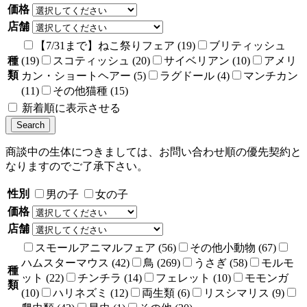
価格
店舗
【7/31まで】ねこ祭りフェア (19)
ブリティッシュ
種
(19)
スコティッシュ (20)
サイベリアン (10)
アメリ
類
カン・ショートヘアー (5)
ラグドール (4)
マンチカン
(11)
その他猫種 (15)
新着順に表示させる
商談中の生体につきましては、お問い合わせ順の優先契約と
なりますのでご了承下さい。
性別
男の子
女の子
価格
店舗
スモールアニマルフェア (56)
その他小動物 (67)
ハムスターマウス (42)
鳥 (269)
うさぎ (58)
モルモ
種
ット (22)
チンチラ (14)
フェレット (10)
モモンガ
類
(10)
ハリネズミ (12)
両生類 (6)
リスシマリス (9)