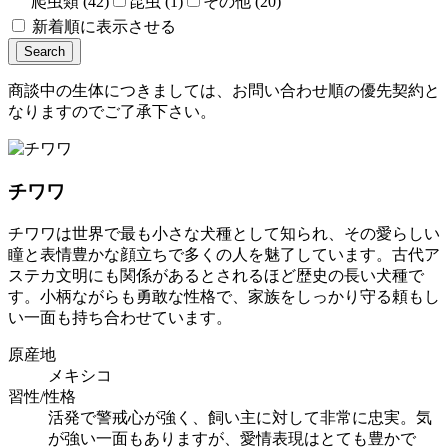
爬虫類 (42)
昆虫 (1)
その他 (20)
新着順に表示させる
商談中の生体につきましては、お問い合わせ順の優先契約と
なりますのでご了承下さい。
チワワ
チワワは世界で最も小さな犬種として知られ、その愛らしい
瞳と表情豊かな顔立ちで多くの人を魅了しています。古代ア
ステカ文明にも関係があるとされるほど歴史の長い犬種で
す。小柄ながらも勇敢な性格で、家族をしっかり守る頼もし
い一面も持ち合わせています。
原産地
メキシコ
習性/性格
活発で警戒心が強く、飼い主に対して非常に忠実。気
が強い一面もありますが、愛情表現はとても豊かで