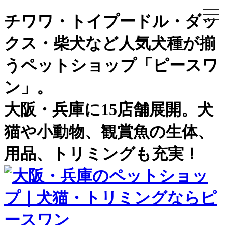
togg
チワワ・トイプードル・ダッ
navi
クス・柴犬など人気犬種が揃
うペットショップ「ピースワ
ン」。
大阪・兵庫に15店舗展開。犬
猫や小動物、観賞魚の生体、
用品、トリミングも充実！