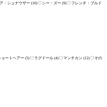
・シュナウザー (10)
シー・ズー (9)
フレンチ・ブルド
ョートヘアー (5)
ラグドール (4)
マンチカン (12)
その