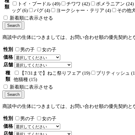
種
トイ・プードル (49)
チワワ (42)
ポメラニアン (24)
類
ッグ (6)
パグ (4)
ヨークシャー・テリア (4)
その他犬種
新着順に表示させる
商談中の生体につきましては、お問い合わせ順の優先契約と
性別
男の子
女の子
価格
店舗
種
【7/31まで】ねこ祭りフェア (19)
ブリティッシュ (1
類
他猫種 (15)
新着順に表示させる
商談中の生体につきましては、お問い合わせ順の優先契約と
性別
男の子
女の子
価格
店舗