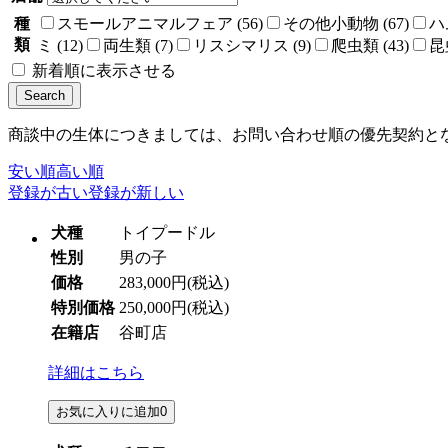
種
スモールアニマルフェア (56)
その他小動物 (67)
ハ
類
ミ (12)
両生類 (7)
リスシマリス (9)
爬虫類 (43)
昆虫
新着順に表示させる
商談中の生体につきましては、お問い合わせ順の優先契約と
安い順
高い順
登録が古い
登録が新しい
犬種
トイプードル
性別
男の子
価格
283,000円
(税込)
特別価格
250,000円
(税込)
在籍店
谷町店
詳細はこちら
お気に入りに追加
0