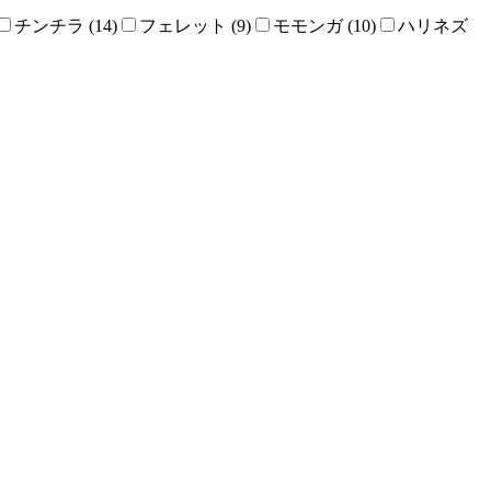
チンチラ (14)
フェレット (9)
モモンガ (10)
ハリネズ