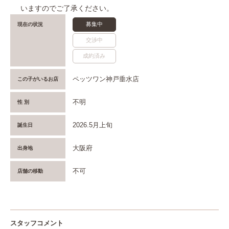
いますのでご了承ください。
募集中
現在の状況
交渉中
成約済み
ペッツワン神戸垂水店
この子がいるお店
不明
性 別
2026.5月上旬
誕生日
大阪府
出身地
不可
店舗の移動
スタッフコメント