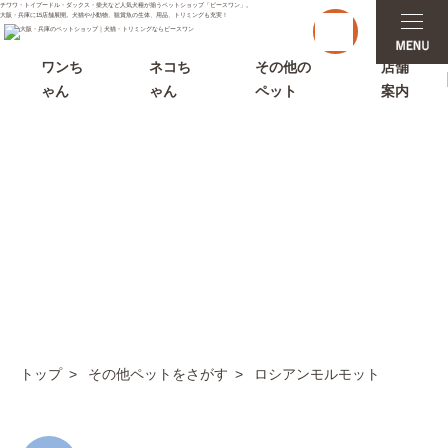
チワワ・トイプードル・ダックス・柴犬など人気犬種が揃うペットショップ「ピースワン」。
t
大阪・兵庫に15店舗展開。犬猫や小動物、観賞魚の生体、用品、トリミングも充実！
o
g
g
ワンち
ネコち
その他の
店舗
l
ゃん
ゃん
ペット
案内
e
n
a
v
i
g
a
t
i
その他ペットをさがす
o
n
トップ
その他ペットをさがす
ロシアンモルモット