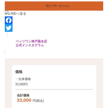
電話で問い合わせる
F
a
T
ペッツワン神戸垂水店
c
w
公式インスタグラム
e
i
b
t
o
t
価格
o
e
・生体価格
k
r
33,000円
合計価格
33,000
円(税込)