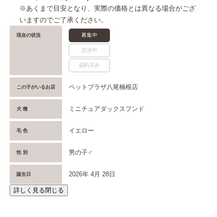
※あくまで目安となり、実際の価格とは異なる場合がござ
いますのでご了承ください。
募集中
現在の状況
交渉中
成約済み
ペットプラザ八尾楠根店
この子がいるお店
ミニチュアダックスフンド
犬 種
イエロー
毛 色
男の子♂
性 別
2026年 4月 28日
誕生日
詳しく見る
閉じる