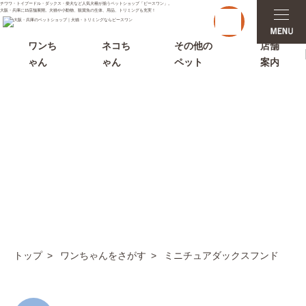
チワワ・トイプードル・ダックス・柴犬など人気犬種が揃うペットショップ「ピースワン」。
t
大阪・兵庫に15店舗展開。犬猫や小動物、観賞魚の生体、用品、トリミングも充実！
o
g
g
ワンち
ネコち
その他の
店舗
l
ゃん
ゃん
ペット
案内
e
n
a
v
i
g
a
t
i
ワンちゃんをさがす
o
n
トップ
ワンちゃんをさがす
ミニチュアダックスフンド