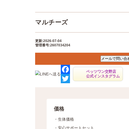
マルチーズ
更新:2026-07-04
管理番号:2607034204
ペッツワン交野店
公式インスタグラム
F
a
T
c
w
e
i
価格
b
t
・生体価格
o
t
・安心サポートセット