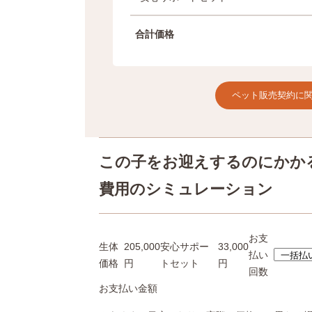
o
e
合計価格
k
r
ペット販売契約に
この子をお迎えするのにかか
費用のシミュレーション
お支
生体
205,000
安心サポー
33,000
払い
価格
円
トセット
円
回数
お支払い金額