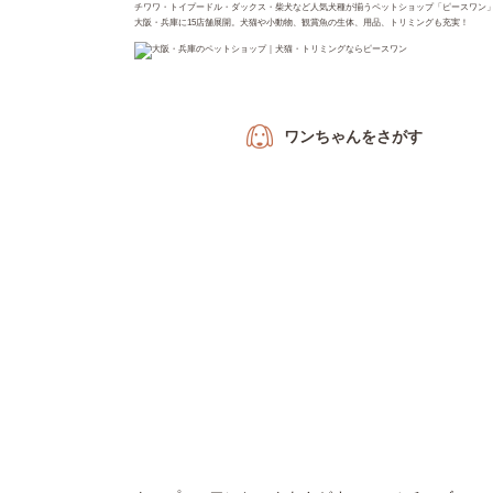
チワワ・トイプードル・ダックス・柴犬など人気犬種が揃うペットショップ「ピースワン
大阪・兵庫に15店舗展開。犬猫や小動物、観賞魚の生体、用品、トリミングも充実！
ワンちゃん
をさがす