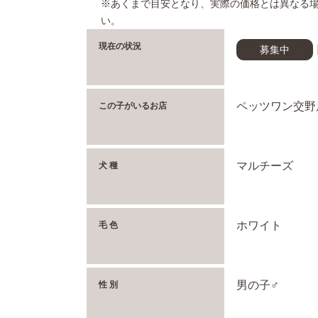
※あくまで目安となり、実際の価格とは異なる
い。
現在の状況
募集中
ペッツワン交野
この子がいるお店
マルチーズ
犬 種
ホワイト
毛 色
男の子♂
性 別