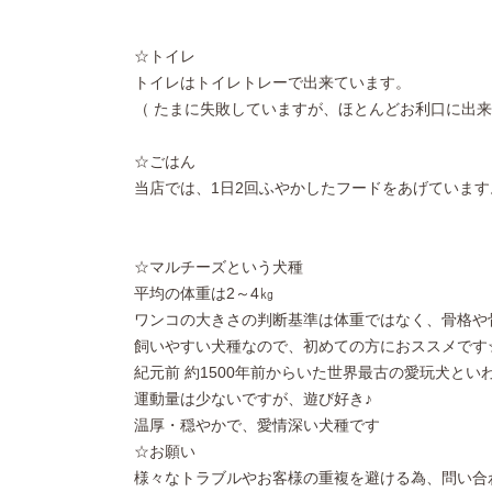
☆トイレ
トイレはトイレトレーで出来ています。
（ たまに失敗していますが、ほとんどお利口に出来
☆ごはん
当店では、1日2回ふやかしたフードをあげています
☆マルチーズという犬種
平均の体重は2～4㎏
ワンコの大きさの判断基準は体重ではなく、骨格や
飼いやすい犬種なので、初めての方におススメです
紀元前 約1500年前からいた世界最古の愛玩犬とい
運動量は少ないですが、遊び好き♪
温厚・穏やかで、愛情深い犬種です
☆お願い
様々なトラブルやお客様の重複を避ける為、問い合