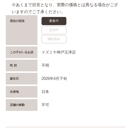
※あくまで目安となり、実際の価格とは異なる場合がござ
いますのでご了承ください。
募集中
現在の状況
交渉中
成約済み
イズミヤ神戸玉津店
この子がいるお店
不明
性 別
2026年4月下旬
誕生日
日本
出身地
不可
店舗の移動