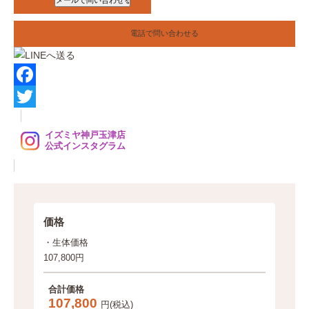
電話で問い合わせる
F
a
T
イズミヤ神戸玉津店
c
w
公式インスタグラム
e
i
b
t
o
t
価格
o
e
・生体価格
k
r
107,800円
合計価格
107,800
円(税込)