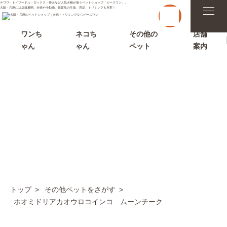
チワワ・トイプードル・ダックス・柴犬など人気犬種が揃うペットショップ「ピースワン」。
t
大阪・兵庫に15店舗展開。犬猫や小動物、観賞魚の生体、用品、トリミングも充実！
o
g
g
ワンち
ネコち
その他の
店舗
l
ゃん
ゃん
ペット
案内
e
n
a
v
i
g
a
t
i
その他ペットをさがす
o
n
トップ
その他ペットをさがす
ホオミドリアカオウロコインコ ムーンチーク