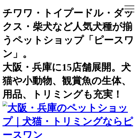
togg
チワワ・トイプードル・ダッ
navi
クス・柴犬など人気犬種が揃
うペットショップ「ピースワ
ン」。
大阪・兵庫に15店舗展開。犬
猫や小動物、観賞魚の生体、
用品、トリミングも充実！