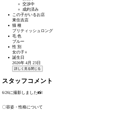
交渉中
成約済み
この子がいるお店
東住吉店
猫 種
ブリティッシュロング
毛 色
ブルー
性 別
女の子♀
誕生日
2026年 4月 23日
詳しく見る
閉じる
スタッフコメント
6/26に撮影しました📸❕
〇容姿・性格について