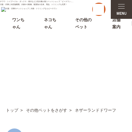
チワワ・トイプードル・ダックス・柴犬など人気犬種が揃うペットショップ「ピースワン」。
t
大阪・兵庫に15店舗展開。犬猫や小動物、観賞魚の生体、用品、トリミングも充実！
o
g
g
ワンち
ネコち
その他の
店舗
l
ゃん
ゃん
ペット
案内
e
n
a
v
i
g
a
t
i
その他ペットをさがす
o
n
トップ
その他ペットをさがす
ネザーランドドワーフ