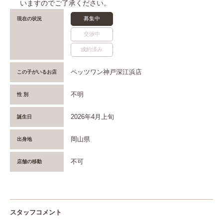
いますのでご了承ください。
募集中
現在の状況
交渉中
成約済み
ペッツワン神戸深江浜店
この子がいるお店
不明
性 別
2026年4月上旬
誕生日
岡山県
出身地
不可
店舗の移動
スタッフコメント