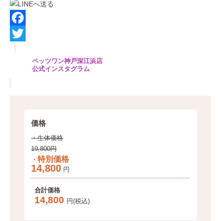
F
a
T
ペッツワン神戸深江浜店
c
w
公式インスタグラム
e
i
b
t
o
t
価格
o
e
・生体価格
k
r
19,800円
特別価格
・
14,800
円
合計価格
14,800
円(税込)