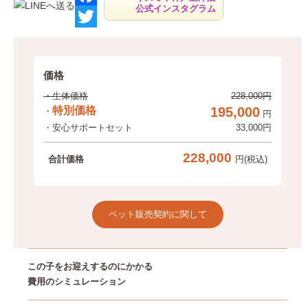
公式インスタグラム
F
a
T
c
w
価格
e
i
・生体価格
228,000円
b
t
特別価格
195,000
・
円
o
t
・安心サポートセット
33,000円
o
e
228,000
合計価格
円(税込)
k
r
ペット販売契約に関して
この子をお迎えするのにかかる
費用のシミュレーション