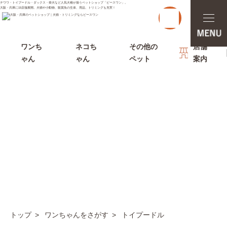
チワワ・トイプードル・ダックス・柴犬など人気犬種が揃うペットショップ「ピースワン」。
大阪・兵庫に15店舗展開。犬猫や小動物、観賞魚の生体、用品、トリミングも充実！
t
o
g
g
l
ワンち
ネコち
その他の
店舗
e
ゃん
ゃん
ペット
案内
n
a
v
i
g
a
t
i
o
n
ワンちゃんをさがす
トップ
ワンちゃんをさがす
トイプードル