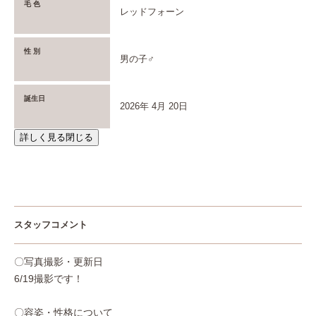
毛 色
レッドフォーン
性 別
男の子♂
誕生日
2026年 4月 20日
詳しく見る
閉じる
スタッフコメント
〇写真撮影・更新日
6/19撮影です！
〇容姿・性格について