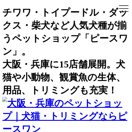
togg
チワワ・トイプードル・ダッ
navi
クス・柴犬など人気犬種が揃
うペットショップ「ピースワ
ン」。
大阪・兵庫に15店舗展開。犬
猫や小動物、観賞魚の生体、
用品、トリミングも充実！