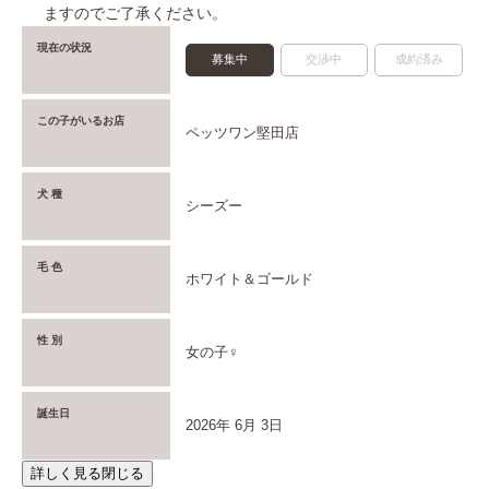
ますのでご了承ください。
現在の状況
募集中
交渉中
成約済み
この子がいるお店
ペッツワン堅田店
犬 種
シーズー
毛 色
ホワイト＆ゴールド
性 別
女の子♀
誕生日
2026年 6月 3日
詳しく見る
閉じる