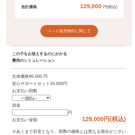
129,000
合計価格
円(税込)
o
e
k
r
ペット販売契約に関して
この子をお迎えするのにかかる
費用のシミュレーション
生体価格
96,000 円
安心サポートセット
33,000円
お支払い回数
頭金
円
129,000
円(税込)
お支払い金額
※あくまで目安となり、実際の価格とは異なる場合がござい