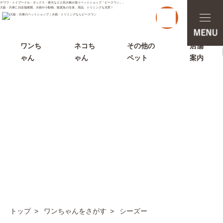
チワワ・トイプードル・ダックス・柴犬など人気犬種が揃うペットショップ「ピースワン」。
大阪・兵庫に15店舗展開。犬猫や小動物、観賞魚の生体、用品、トリミングも充実！
t
o
g
g
l
ワンち
ネコち
その他の
店舗
e
ゃん
ゃん
ペット
案内
n
a
v
i
g
a
t
i
o
n
ワンちゃんをさがす
トップ
ワンちゃんをさがす
シーズー