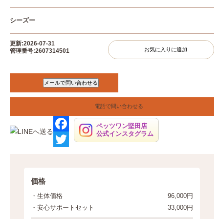
シーズー
更新:2026-07-31
お気に入りに追加
管理番号:2607314501
電話で問い合わせる
ペッツワン堅田店
公式インスタグラム
F
a
T
c
w
価格
e
i
・生体価格
96,000円
b
t
・安心サポートセット
33,000円
o
t