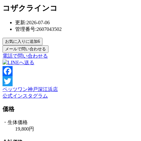
コザクラインコ
更新:2026-07-06
管理番号:2607043502
お気に入りに追加
6
電話で問い合わせる
Facebook
ペッツワン神戸深江浜店
Twitter
公式インスタグラム
価格
・生体価格
19,800円