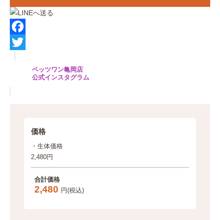
F
a
T
ペッツワン亀岡店
c
w
公式インスタグラム
e
i
b
t
o
t
価格
o
e
・生体価格
k
r
2,480円
合計価格
2,480
円(税込)