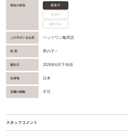
募集中
現在の状況
交渉中
成約済み
ペッツワン亀岡店
この子がいるお店
男の子♂
性 別
2026年6月下旬頃
誕生日
日本
出身地
不可
店舗の移動
スタッフコメント