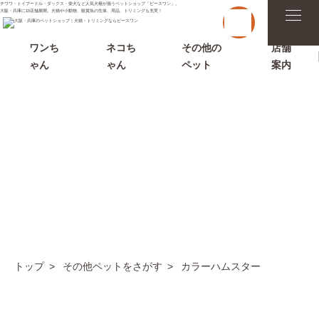
チワワ・トイプードル・ダックス・柴犬など人気犬種が揃うペットショップ「ピースワン」。
t
大阪・兵庫に15店舗展開。犬猫や小動物、観賞魚の生体、用品、トリミングも充実！
o
g
g
ワンち
ネコち
その他の
店舗
l
ゃん
ゃん
ペット
案内
e
n
a
v
i
g
a
t
i
その他ペットをさがす
o
n
トップ
その他ペットをさがす
カラーハムスター