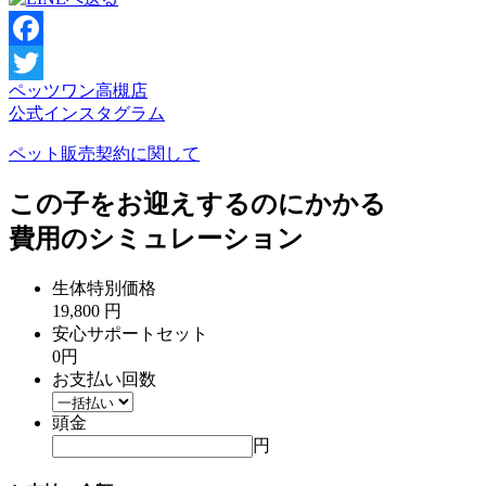
Facebook
ペッツワン高槻店
Twitter
公式インスタグラム
ペット販売契約に関して
この子をお迎えするのにかかる
費用のシミュレーション
生体特別価格
19,800
円
安心サポートセット
0円
お支払い回数
頭金
円