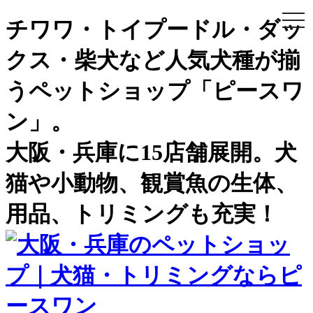
togg
チワワ・トイプードル・ダッ
navi
クス・柴犬など人気犬種が揃
うペットショップ「ピースワ
ン」。
大阪・兵庫に15店舗展開。犬
猫や小動物、観賞魚の生体、
用品、トリミングも充実！