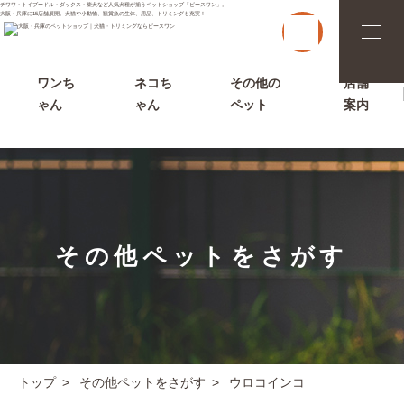
チワワ・トイプードル・ダックス・柴犬など人気犬種が揃うペットショップ「ピースワン」。
大阪・兵庫に15店舗展開。犬猫や小動物、観賞魚の生体、用品、トリミングも充実！
t
o
g
g
l
ワンち
ネコち
その他の
店舗
e
ゃん
ゃん
ペット
案内
n
a
v
i
g
a
t
i
o
n
その他ペットをさがす
トップ
その他ペットをさがす
ウロコインコ