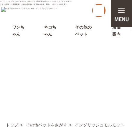
チワワ・トイプードル・ダックス・柴犬など人気犬種が揃うペットショップ「ピースワン」。
大阪・兵庫に15店舗展開。犬猫や小動物、観賞魚の生体、用品、トリミングも充実！
t
o
g
g
l
ワンち
ネコち
その他の
店舗
e
ゃん
ゃん
ペット
案内
n
a
v
i
g
a
t
i
o
n
その他ペットをさがす
トップ
その他ペットをさがす
イングリッシュモルモット