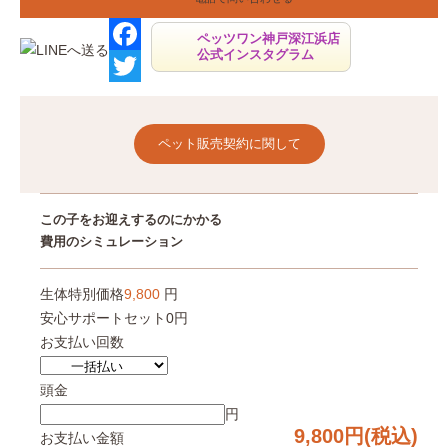
ペッツワン神戸深江浜店
公式インスタグラム
F
a
T
c
w
ペット販売契約に関して
e
i
b
t
この子をお迎えするのにかかる
o
t
費用のシミュレーション
o
e
k
r
生体特別価格
9,800
円
安心サポートセット
0円
お支払い回数
頭金
円
9,800
円(税込)
お支払い金額