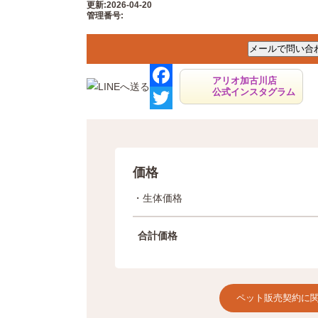
更新:2026-04-20
管理番号:
アリオ加古川店
公式インスタグラム
F
a
T
c
w
e
i
価格
b
t
・生体価格
o
t
o
e
合計価格
k
r
ペット販売契約に