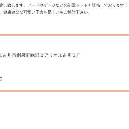
渡し致します。フードやゲージなどの初回セットも販売しております！
。健康健全な可愛い子犬を是非ともご検討下さい。
庫県加古川市別府町緑町２アリオ加古川３Ｆ
0