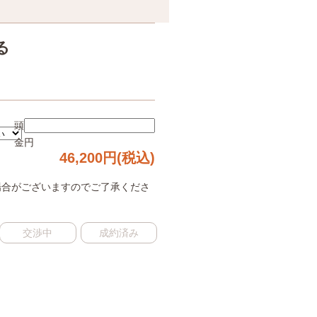
る
頭
金
円
46,200
円(税込)
場合がございますのでご了承くださ
交渉中
成約済み