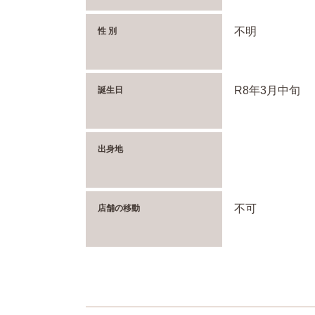
不明
性 別
R8年3月中旬
誕生日
出身地
不可
店舗の移動