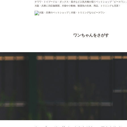
チワワ・トイプードル・ダックス・柴犬など人気犬種が揃うペットショップ「ピースワン
大阪・兵庫に15店舗展開。犬猫や小動物、観賞魚の生体、用品、トリミングも充実！
ワンちゃん
をさがす