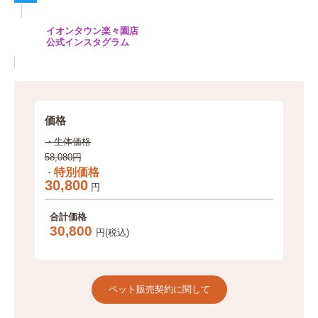
a
T
イオンタウン楽々園店
c
w
公式インスタグラム
e
i
b
t
o
t
価格
o
e
・生体価格
k
r
58,080円
特別価格
・
30,800
円
合計価格
30,800
円(税込)
ペット販売契約に関して