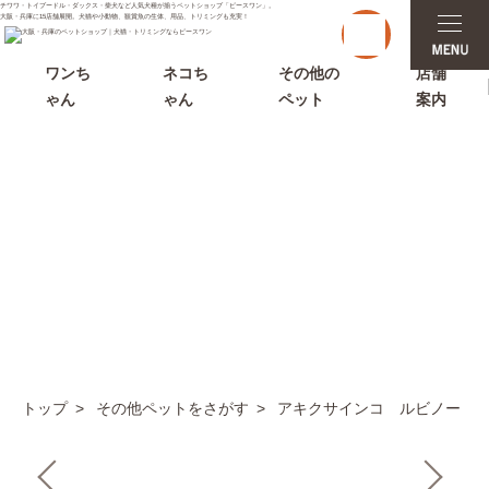
チワワ・トイプードル・ダックス・柴犬など人気犬種が揃うペットショップ「ピースワン」。
t
大阪・兵庫に15店舗展開。犬猫や小動物、観賞魚の生体、用品、トリミングも充実！
o
g
g
ワンち
ネコち
その他の
店舗
l
ゃん
ゃん
ペット
案内
e
n
a
v
i
g
a
t
i
その他ペットをさがす
o
n
トップ
その他ペットをさがす
アキクサインコ ルビノー