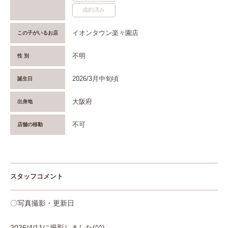
成約済み
イオンタウン楽々園店
この子がいるお店
不明
性 別
2026/3月中旬頃
誕生日
大阪府
出身地
不可
店舗の移動
スタッフコメント
〇写真撮影・更新日
2026/4/11に撮影しました(^^)