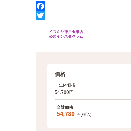
F
a
T
イズミヤ神戸玉津店
c
w
公式インスタグラム
e
i
b
t
o
t
o
e
価格
k
r
・生体価格
54,780円
合計価格
54,780
円(税込)