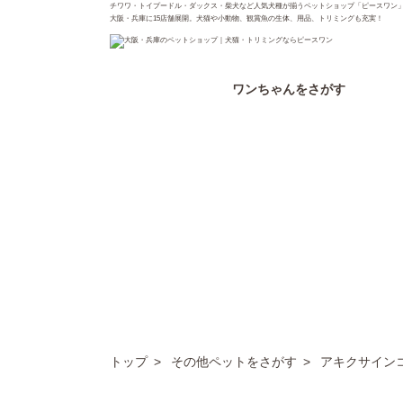
チワワ・トイプードル・ダックス・柴犬など人気犬種が揃うペットショップ「ピースワン
大阪・兵庫に15店舗展開。犬猫や小動物、観賞魚の生体、用品、トリミングも充実！
ワンちゃん
をさがす
トップ
その他ペットをさがす
アキクサイン