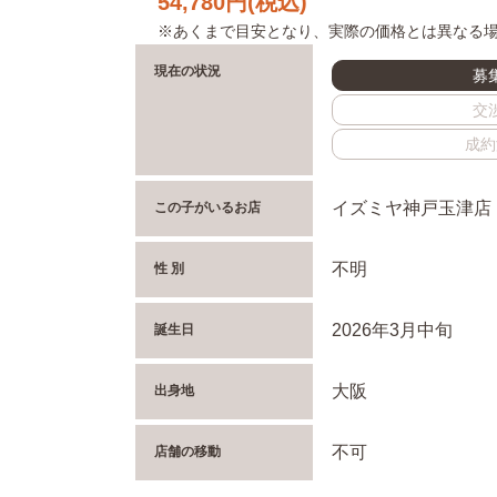
54,780
円(税込)
※あくまで目安となり、実際の価格とは異なる
現在の状況
募
交
成約
イズミヤ神戸玉津店
この子がいるお店
不明
性 別
2026年3月中旬
誕生日
大阪
出身地
不可
店舗の移動