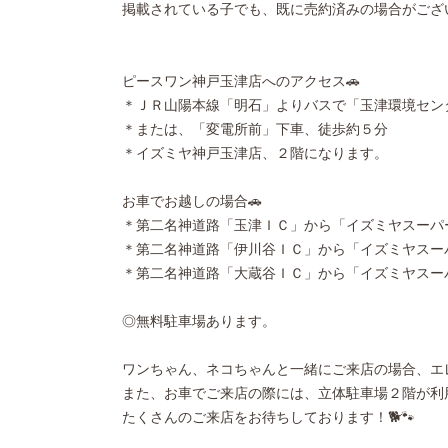
掲載されている子でも、既に売約済みの場合がござ
ピースワン神戸玉津店へのアクセス🚗
＊ＪＲ山陽本線「明石」よりバスで「玉津環境セン
＊または、「変電所前」下車、徒歩約５分
＊イズミヤ神戸玉津店、２階になります。
お車でお越しの場合🚗
＊第二名神道路「玉津ＩＣ」から「イズミヤスーパー
＊第二名神道路「伊川谷ＩＣ」から「イズミヤスー
＊第二名神道路「大蔵谷ＩＣ」から「イズミヤスー
◎無料駐車場あります。
ワンちゃん、ネコちゃんと一緒にご来店の場合、エ
また、お車でご来店の際には、立体駐車場２階が利用し
たくさんのご来店をお待ちしております！🐕🐾